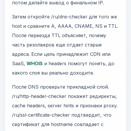
потом делайте вывод о финальном IP.
Затем откройте /ru/dns-checker для того же
host и сравните A, AAAA, CNAME, NS и TTL.
После переезда TTL объясняет, почему
часть резолверов еще отдает старые
адреса. Если цель принадлежит CDN или
SaaS,
WHOIS
и headers помогут понять, до
какого слоя вы реально доходите.
После DNS проверьте прикладной слой.
/ru/http-header-checker покажет редиректы,
cache headers, server hints и признаки proxy.
/ru/ssl-certificate-checker подтвердит, что
сертификат для hostname совпадает с