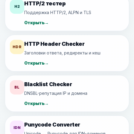
HTTP/2 тестер
H2
Поддержка HTTP/2, ALPN и TLS
Открыть
→
HTTP Header Checker
HDR
Заголовки ответа, редиректы и кеш
Открыть
→
Blacklist Checker
BL
DNSBL-репутация IP и домена
Открыть
→
Punycode Converter
IDN
Unicode ↔ Punycode для IDN-доменов