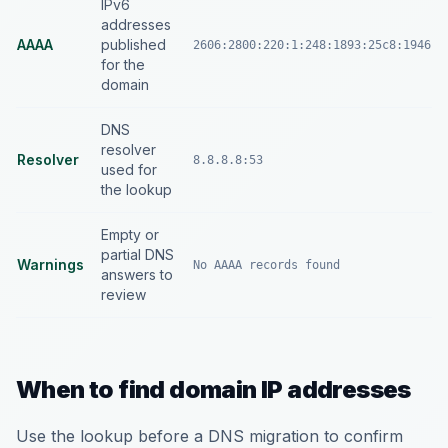
IPv6
addresses
AAAA
published
2606:2800:220:1:248:1893:25c8:1946
for the
domain
DNS
resolver
Resolver
8.8.8.8:53
used for
the lookup
Empty or
partial DNS
Warnings
No AAAA records found
answers to
review
When to find domain IP addresses
Use the lookup before a DNS migration to confirm