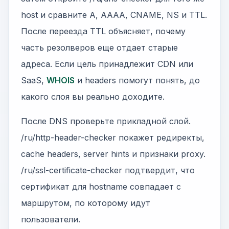
host и сравните A, AAAA, CNAME, NS и TTL.
После переезда TTL объясняет, почему
часть резолверов еще отдает старые
адреса. Если цель принадлежит CDN или
SaaS,
WHOIS
и headers помогут понять, до
какого слоя вы реально доходите.
После DNS проверьте прикладной слой.
/ru/http-header-checker покажет редиректы,
cache headers, server hints и признаки proxy.
/ru/ssl-certificate-checker подтвердит, что
сертификат для hostname совпадает с
маршрутом, по которому идут
пользователи.