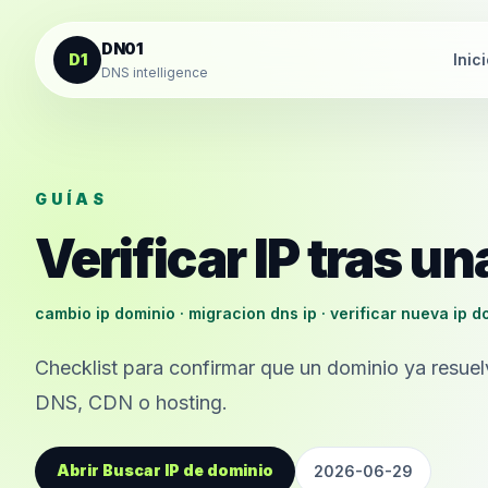
Saltar al contenido
DN01
D1
Inic
DNS intelligence
GUÍAS
Verificar IP tras u
cambio ip dominio · migracion dns ip · verificar nueva ip d
Checklist para confirmar que un dominio ya resue
DNS, CDN o hosting.
Abrir Buscar IP de dominio
2026-06-29