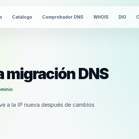
io
Catálogo
Comprobador DNS
WHOIS
DIG
C
na migración DNS
ominio
lve a la IP nueva después de cambios