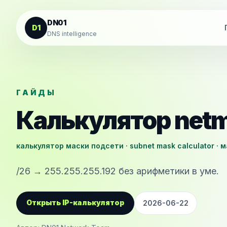
К содержанию
DN01
D1
DNS intelligence
ГАЙДЫ
Калькулятор net
калькулятор маски подсети · subnet mask calculator · м
/26 → 255.255.255.192 без арифметики в уме.
Открыть IP-калькулятор
2026-06-22