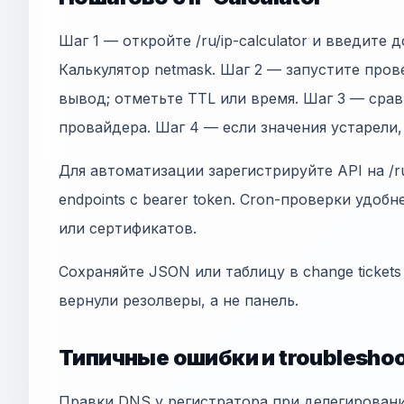
Шаг 1 — откройте /ru/ip-calculator и введите д
Калькулятор netmask. Шаг 2 — запустите про
вывод; отметьте TTL или время. Шаг 3 — сра
провайдера. Шаг 4 — если значения устарели
Для автоматизации зарегистрируйте API на /ru
endpoints с bearer token. Cron-проверки удобн
или сертификатов.
Сохраняйте JSON или таблицу в change tickets
вернули резолверы, а не панель.
Типичные ошибки и troubleshoo
Правки DNS у регистратора при делегирован