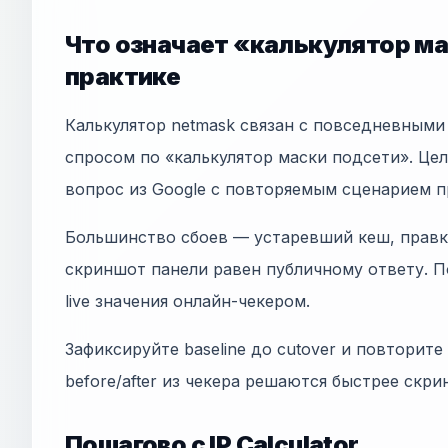
Что означает «калькулятор ма
практике
Калькулятор netmask связан с повседневным
спросом по «калькулятор маски подсети». Цель 
вопрос из Google с повторяемым сценарием 
Большинство сбоев — устаревший кеш, правки
скриншот панели равен публичному ответу. П
live значения онлайн-чекером.
Зафиксируйте baseline до cutover и повторите
before/after из чекера решаются быстрее скр
Пошагово с IP Calculator