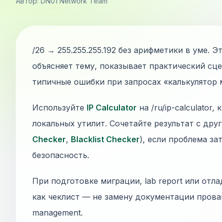
Автор: DN01 Network Team
/26 → 255.255.255.192 без арифметики в уме.
объясняет тему, показывает практический сц
типичные ошибки при запросах «калькулятор 
Используйте
IP Calculator
на /ru/ip-calculator
локальных утилит. Сочетайте результат с дру
Checker
,
Blacklist Checker
), если проблема за
безопасность.
При подготовке миграции, lab report или отла
как чеклист — не замену документации прова
management.