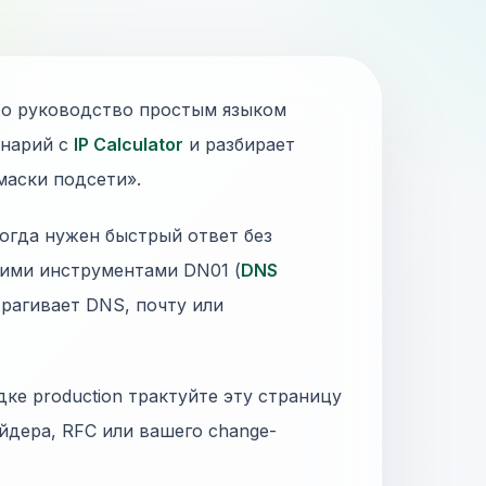
 Это руководство простым языком
енарий с
IP Calculator
и разбирает
маски подсети».
, когда нужен быстрый ответ без
гими инструментами DN01 (
DNS
трагивает DNS, почту или
дке production трактуйте эту страницу
йдера, RFC или вашего change-