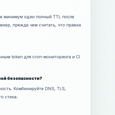
те минимум один полный TTL после
екер, прежде чем считать, что правка
нным token для cron-мониторинга и CI
ной безопасности?
ность. Комбинируйте DNS, TLS,
го стека.