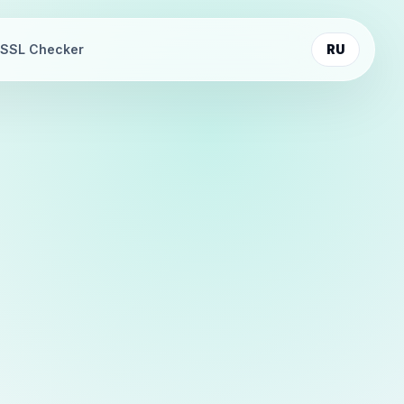
SSL Checker
RU