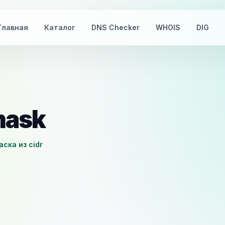
Главная
Каталог
DNS Checker
WHOIS
DIG
mask
аска из cidr