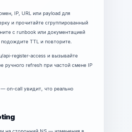
омен, IP, URL или payload для
верку и прочитайте сгруппированный
вните с runbook или документацией
, подождите TTL и повторите.
/api-register-access и вызывайте
ее ручного refresh при частой смене IP
 — on-call увидит, что реально
ting
ии на сторонний NS — изменения в