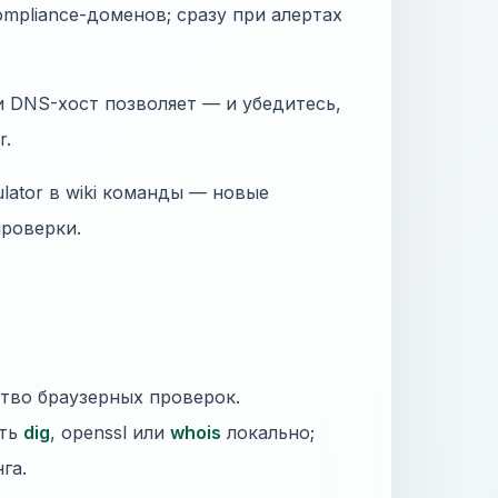
mpliance-доменов; сразу при алертах
и DNS-хост позволяет — и убедитесь,
r.
ulator в wiki команды — новые
проверки.
тво браузерных проверок.
ать
dig
, openssl или
whois
локально;
га.