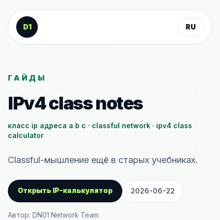
К содержанию
D1
RU
ГАЙДЫ
IPv4 class notes
класс ip адреса a b c · classful network · ipv4 class
calculator
Classful-мышление ещё в старых учебниках.
Открыть IP-калькулятор
2026-06-22
Автор: DN01 Network Team