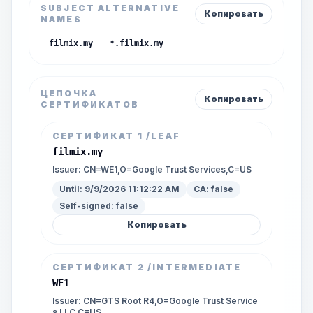
SUBJECT ALTERNATIVE
Копировать
NAMES
filmix.my
*.filmix.my
ЦЕПОЧКА
Копировать
СЕРТИФИКАТОВ
СЕРТИФИКАТ
1
/LEAF
filmix.my
Issuer:
CN=WE1,O=Google Trust Services,C=US
Until:
9/9/2026 11:12:22 AM
CA:
false
Self-signed:
false
Копировать
СЕРТИФИКАТ
2
/INTERMEDIATE
WE1
Issuer:
CN=GTS Root R4,O=Google Trust Service
s LLC,C=US