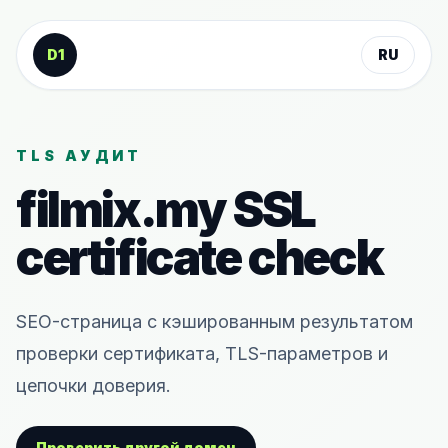
К содержанию
D1
RU
TLS АУДИТ
filmix.my
SSL
certificate check
SEO-страница с кэшированным результатом
проверки сертификата, TLS-параметров и
цепочки доверия.
Проверить другой домен