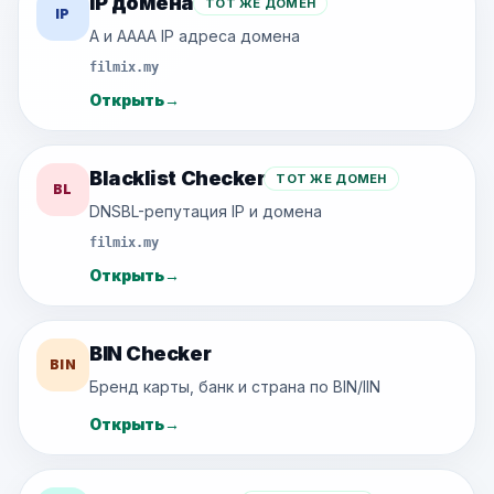
IP домена
ТОТ ЖЕ ДОМЕН
IP
A и AAAA IP адреса домена
filmix.my
Открыть
→
Blacklist Checker
ТОТ ЖЕ ДОМЕН
BL
DNSBL-репутация IP и домена
filmix.my
Открыть
→
BIN Checker
BIN
Бренд карты, банк и страна по BIN/IIN
Открыть
→