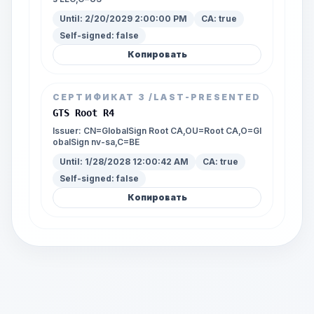
Until:
2/20/2029 2:00:00 PM
CA:
true
Self-signed:
false
Копировать
СЕРТИФИКАТ
3
/LAST-PRESENTED
GTS Root R4
Issuer:
CN=GlobalSign Root CA,OU=Root CA,O=Gl
obalSign nv-sa,C=BE
Until:
1/28/2028 12:00:42 AM
CA:
true
Self-signed:
false
Копировать