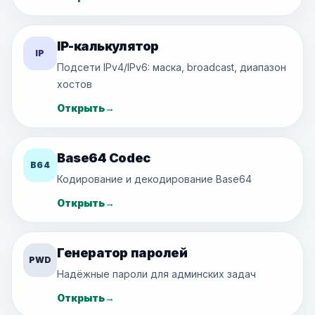
IP-калькулятор
IP
Подсети IPv4/IPv6: маска, broadcast, диапазон
хостов
Открыть
→
Base64 Codec
B64
Кодирование и декодирование Base64
Открыть
→
Генератор паролей
PWD
Надёжные пароли для админских задач
Открыть
→