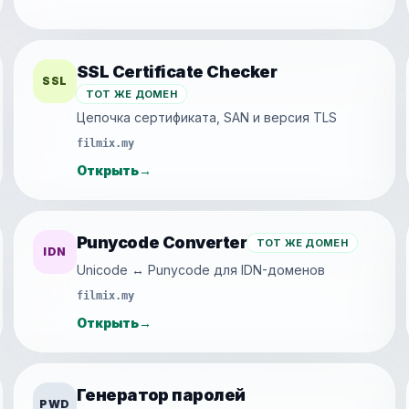
SSL Certificate Checker
SSL
ТОТ ЖЕ ДОМЕН
Цепочка сертификата, SAN и версия TLS
filmix.my
Открыть
→
Punycode Converter
ТОТ ЖЕ ДОМЕН
IDN
Unicode ↔ Punycode для IDN-доменов
filmix.my
Открыть
→
Генератор паролей
PWD