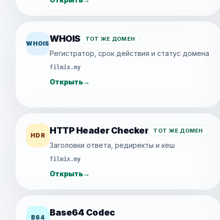
WHOIS
ТОТ ЖЕ ДОМЕН
WHOIS
Регистратор, срок действия и статус домена
filmix.my
Открыть
→
HTTP Header Checker
ТОТ ЖЕ ДОМЕН
HDR
Заголовки ответа, редиректы и кеш
filmix.my
Открыть
→
Base64 Codec
B64