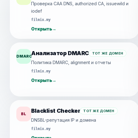
Проверка CAA DNS, authorized CA, issuewild и
iodef
filmix.my
Открыть
→
Анализатор DMARC
ТОТ ЖЕ ДОМЕН
DMARC
Политика DMARC, alignment и отчеты
filmix.my
Открыть
→
Blacklist Checker
ТОТ ЖЕ ДОМЕН
BL
DNSBL-репутация IP и домена
filmix.my
Открыть
→