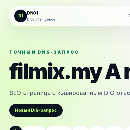
К содержанию
DN01
D1
DNS intelligence
ТОЧНЫЙ DNS-ЗАПРОС
filmix.my
A
SEO-страница с кэшированным DIG-отве
Новый DIG-запрос