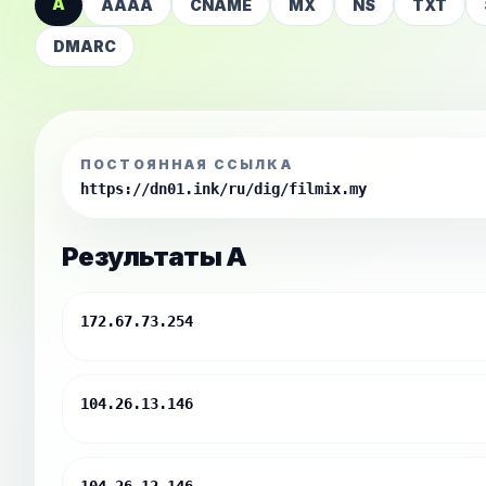
A
AAAA
CNAME
MX
NS
TXT
DMARC
ПОСТОЯННАЯ ССЫЛКА
https://dn01.ink/ru/dig/filmix.my
Результаты A
172.67.73.254
104.26.13.146