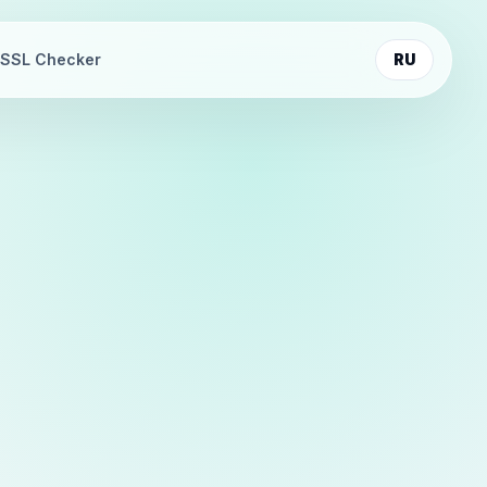
SSL Checker
RU