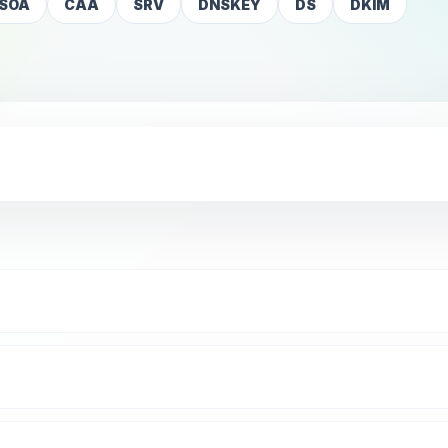
SOA
CAA
SRV
DNSKEY
DS
DKIM