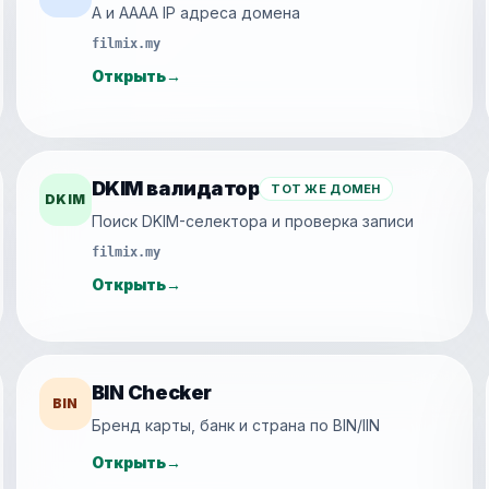
A и AAAA IP адреса домена
filmix.my
Открыть
→
DKIM валидатор
ТОТ ЖЕ ДОМЕН
DKIM
Поиск DKIM-селектора и проверка записи
filmix.my
Открыть
→
BIN Checker
BIN
Бренд карты, банк и страна по BIN/IIN
Открыть
→