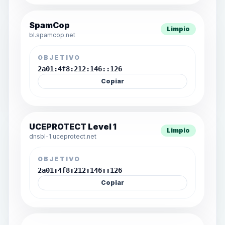
SpamCop
Limpio
bl.spamcop.net
OBJETIVO
2a01:4f8:212:146::126
Copiar
UCEPROTECT Level 1
Limpio
dnsbl-1.uceprotect.net
OBJETIVO
2a01:4f8:212:146::126
Copiar