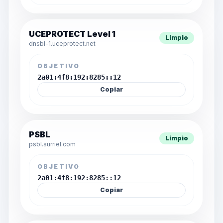
UCEPROTECT Level 1
Limpio
dnsbl-1.uceprotect.net
OBJETIVO
2a01:4f8:192:8285::12
Copiar
PSBL
Limpio
psbl.surriel.com
OBJETIVO
2a01:4f8:192:8285::12
Copiar