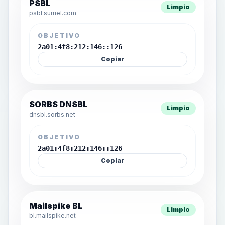
PSBL
Limpio
psbl.surriel.com
OBJETIVO
2a01:4f8:212:146::126
Copiar
SORBS DNSBL
Limpio
dnsbl.sorbs.net
OBJETIVO
2a01:4f8:212:146::126
Copiar
Mailspike BL
Limpio
bl.mailspike.net