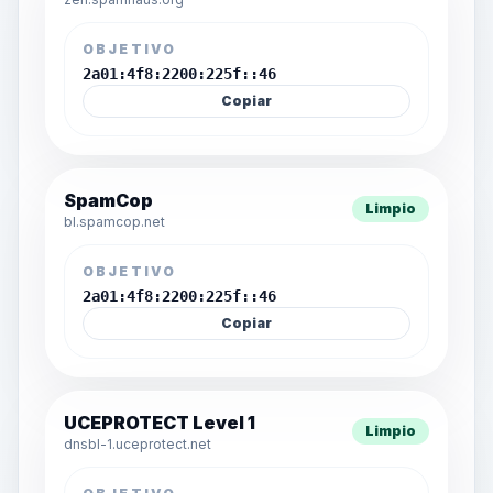
OBJETIVO
2a01:4f8:2200:225f::46
Copiar
SpamCop
Limpio
bl.spamcop.net
OBJETIVO
2a01:4f8:2200:225f::46
Copiar
UCEPROTECT Level 1
Limpio
dnsbl-1.uceprotect.net