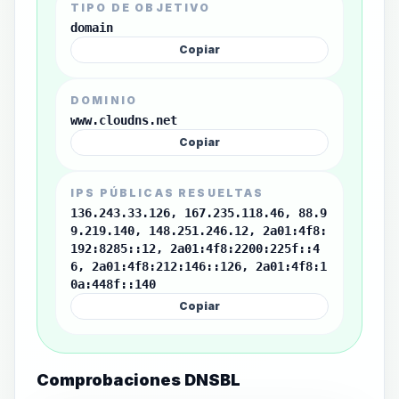
TIPO DE OBJETIVO
domain
Copiar
DOMINIO
www.cloudns.net
Copiar
IPS PÚBLICAS RESUELTAS
136.243.33.126, 167.235.118.46, 88.9
9.219.140, 148.251.246.12, 2a01:4f8:
192:8285::12, 2a01:4f8:2200:225f::4
6, 2a01:4f8:212:146::126, 2a01:4f8:1
0a:448f::140
Copiar
Comprobaciones DNSBL