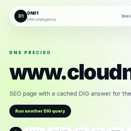
Saltar al contenido
DN01
D1
Inic
DNS intelligence
DNS PRECISO
www.cloudn
SEO page with a cached DIG answer for the
Run another DIG query