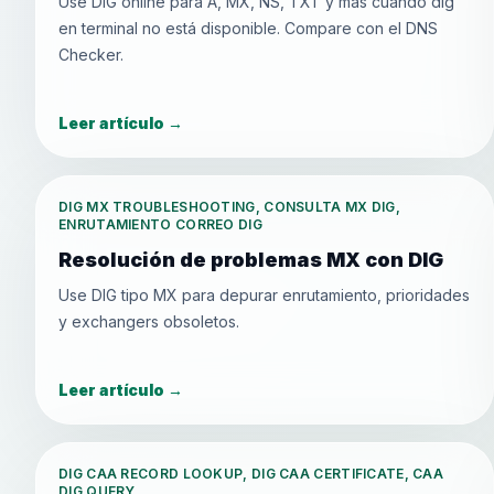
Use DIG online para A, MX, NS, TXT y más cuando dig
en terminal no está disponible. Compare con el DNS
Checker.
Leer artículo
→
DIG MX TROUBLESHOOTING, CONSULTA MX DIG,
ENRUTAMIENTO CORREO DIG
Resolución de problemas MX con DIG
Use DIG tipo MX para depurar enrutamiento, prioridades
y exchangers obsoletos.
Leer artículo
→
DIG CAA RECORD LOOKUP, DIG CAA CERTIFICATE, CAA
DIG QUERY