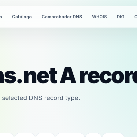
io
Catálogo
Comprobador DNS
WHOIS
DIG
C
s.net
A
recor
 selected DNS record type.