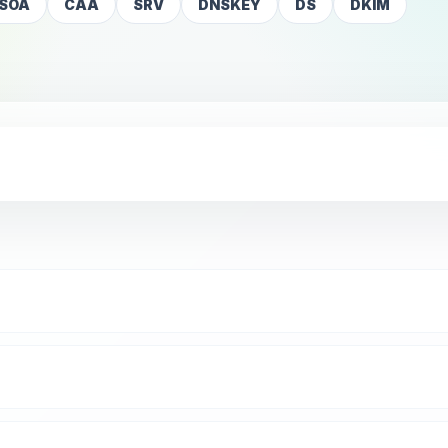
SOA
CAA
SRV
DNSKEY
DS
DKIM