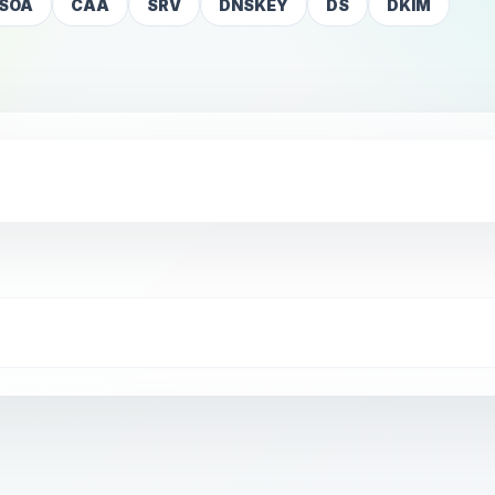
SOA
CAA
SRV
DNSKEY
DS
DKIM