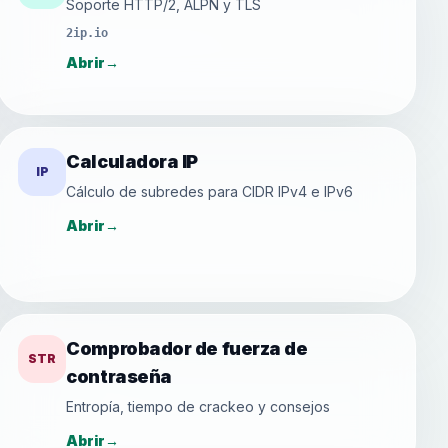
Soporte HTTP/2, ALPN y TLS
2ip.io
Abrir
→
Calculadora IP
IP
Cálculo de subredes para CIDR IPv4 e IPv6
Abrir
→
Comprobador de fuerza de
STR
contraseña
Entropía, tiempo de crackeo y consejos
Abrir
→