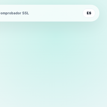
omprobador SSL
ES