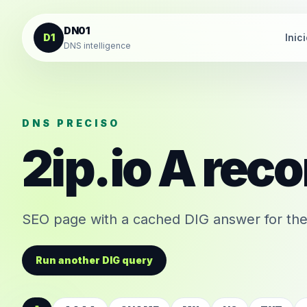
Saltar al contenido
DN01
D1
Inic
DNS intelligence
DNS PRECISO
2ip.io
A
reco
SEO page with a cached DIG answer for the
Run another DIG query