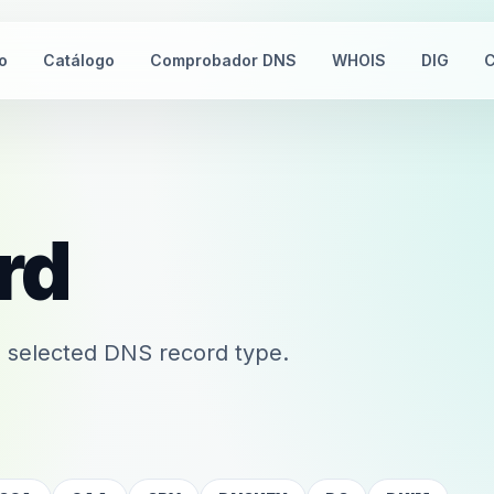
io
Catálogo
Comprobador DNS
WHOIS
DIG
C
rd
 selected DNS record type.