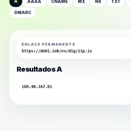
A
AAAA
CNAME
MX
NS
TXT
DMARC
ENLACE PERMANENTE
https://dn01.ink/es/dig/2ip.io
Resultados A
188.40.167.81