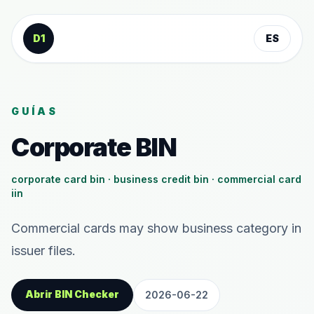
Saltar al contenido
D1
ES
GUÍAS
Corporate BIN
corporate card bin · business credit bin · commercial card
iin
Commercial cards may show business category in
issuer files.
Abrir BIN Checker
2026-06-22