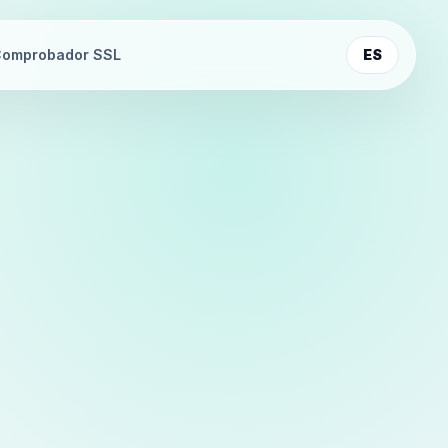
omprobador SSL
ES