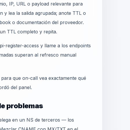
io, IP, URL o payload relevante para
 y lea la salida agrupada; anote TTL o
book o documentación del proveedor.
 un TTL completo y repita.
i-register-access y llame a los endpoints
madas superan al refresco manual
o para que on-call vea exactamente qué
ordó del panel.
 de problemas
delega en un NS de terceros — los
. Mezclar CNAME con MX/TXT en el