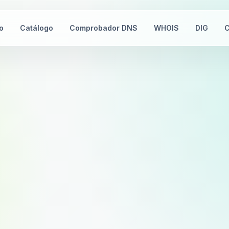
io
Catálogo
Comprobador DNS
WHOIS
DIG
C