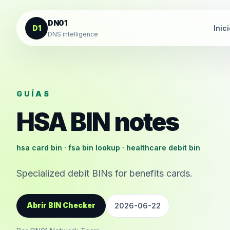
Saltar al contenido
DN01
D1
Inic
DNS intelligence
GUÍAS
HSA BIN notes
hsa card bin · fsa bin lookup · healthcare debit bin
Specialized debit BINs for benefits cards.
Abrir BIN Checker
2026-06-22