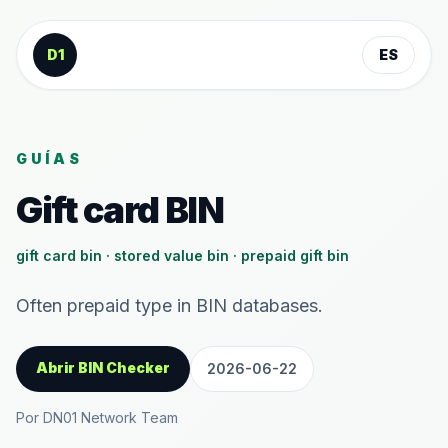
Saltar al contenido
D1
ES
GUÍAS
Gift card BIN
gift card bin · stored value bin · prepaid gift bin
Often prepaid type in BIN databases.
Abrir BIN Checker
2026-06-22
Por DN01 Network Team