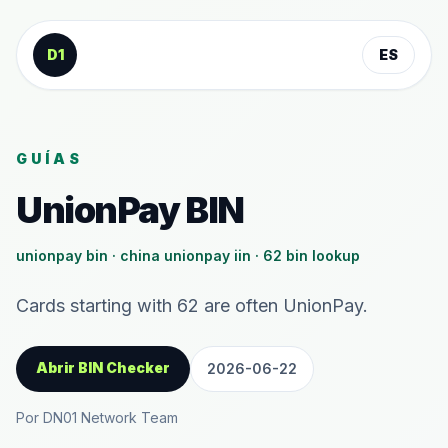
Saltar al contenido
D1
ES
GUÍAS
UnionPay BIN
unionpay bin · china unionpay iin · 62 bin lookup
Cards starting with 62 are often UnionPay.
Abrir BIN Checker
2026-06-22
Por DN01 Network Team