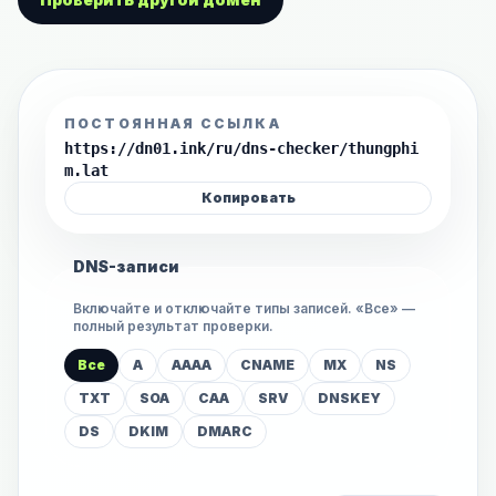
ПОСТОЯННАЯ ССЫЛКА
https://dn01.ink/ru/dns-checker/thungphi
m.lat
Копировать
DNS-записи
Включайте и отключайте типы записей. «Все» —
полный результат проверки.
Все
A
AAAA
CNAME
MX
NS
TXT
SOA
CAA
SRV
DNSKEY
DS
DKIM
DMARC