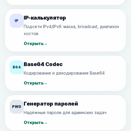
IP-калькулятор
IP
Подсети IPv4/IPv6: маска, broadcast, диапазон
хостов
Открыть
→
Base64 Codec
B64
Кодирование и декодирование Base64
Открыть
→
Генератор паролей
PWD
Надёжные пароли для админских задач
Открыть
→