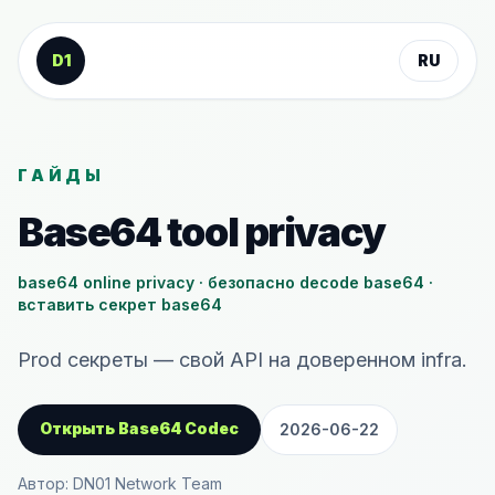
К содержанию
D1
RU
ГАЙДЫ
Base64 tool privacy
base64 online privacy · безопасно decode base64 ·
вставить секрет base64
Prod секреты — свой API на доверенном infra.
Открыть Base64 Codec
2026-06-22
Автор: DN01 Network Team