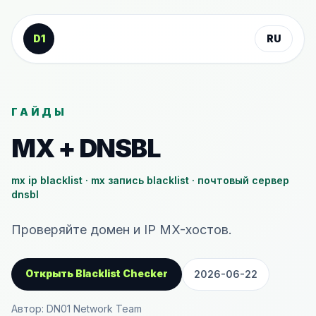
К содержанию
D1
RU
ГАЙДЫ
MX + DNSBL
mx ip blacklist · mx запись blacklist · почтовый сервер
dnsbl
Проверяйте домен и IP MX-хостов.
Открыть Blacklist Checker
2026-06-22
Автор: DN01 Network Team