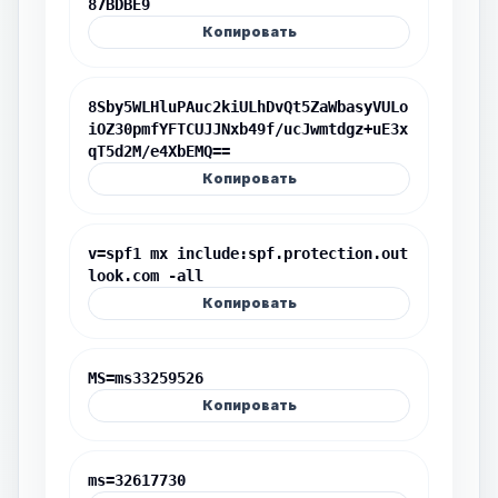
87BDBE9
Копировать
8Sby5WLHluPAuc2kiULhDvQt5ZaWbasyVULo
iOZ30pmfYFTCUJJNxb49f/ucJwmtdgz+uE3x
qT5d2M/e4XbEMQ==
Копировать
v=spf1 mx include:spf.protection.out
look.com -all
Копировать
MS=ms33259526
Копировать
ms=32617730