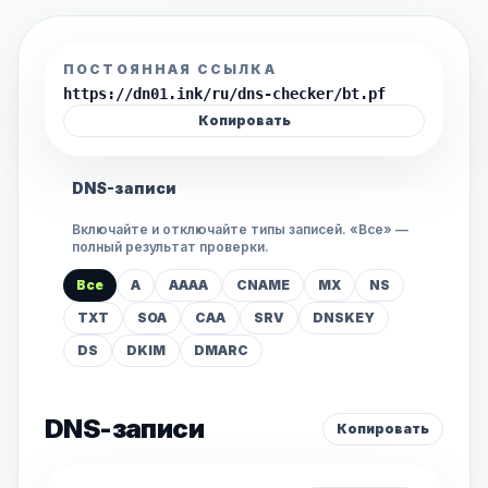
ПОСТОЯННАЯ ССЫЛКА
https://dn01.ink/ru/dns-checker/bt.pf
Копировать
DNS-записи
Включайте и отключайте типы записей. «Все» —
полный результат проверки.
Все
A
AAAA
CNAME
MX
NS
TXT
SOA
CAA
SRV
DNSKEY
DS
DKIM
DMARC
DNS-записи
Копировать