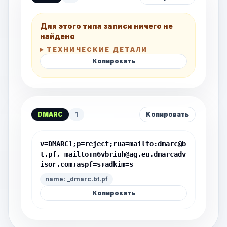
Для этого типа записи ничего не
найдено
ТЕХНИЧЕСКИЕ ДЕТАЛИ
Копировать
DMARC
1
Копировать
v=DMARC1;p=reject;rua=mailto:
dmarc@b
t.pf
, mailto:
n6vbriuh@ag.eu.dmarcadv
isor.com
;aspf=s;adkim=s
name: _dmarc.bt.pf
Копировать