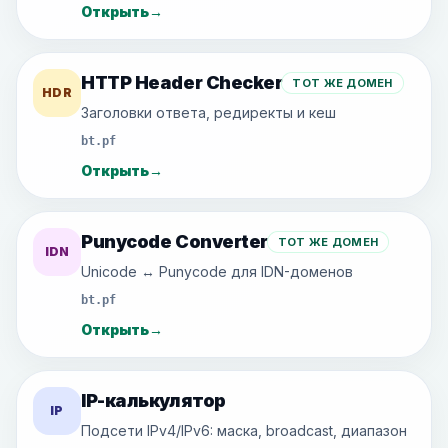
Открыть
→
HTTP Header Checker
ТОТ ЖЕ ДОМЕН
HDR
Заголовки ответа, редиректы и кеш
bt.pf
Открыть
→
Punycode Converter
ТОТ ЖЕ ДОМЕН
IDN
Unicode ↔ Punycode для IDN-доменов
bt.pf
Открыть
→
IP-калькулятор
IP
Подсети IPv4/IPv6: маска, broadcast, диапазон