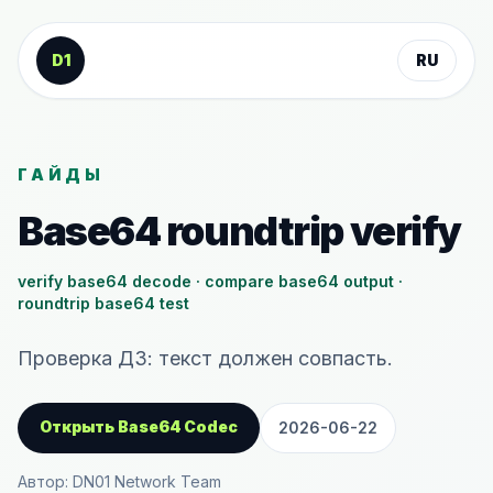
К содержанию
D1
RU
ГАЙДЫ
Base64 roundtrip verify
verify base64 decode · compare base64 output ·
roundtrip base64 test
Проверка ДЗ: текст должен совпасть.
Открыть Base64 Codec
2026-06-22
Автор: DN01 Network Team